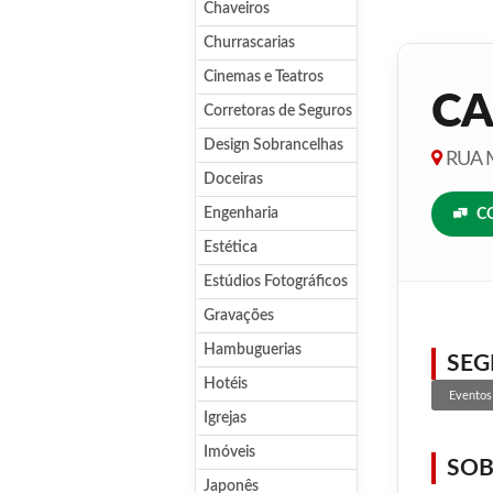
Chaveiros
Churrascarias
Cinemas e Teatros
CA
Corretoras de Seguros
Design Sobrancelhas
RUA M
Doceiras
Engenharia
C
Estética
Estúdios Fotográficos
Gravações
Hambuguerias
SE
Hotéis
Eventos
Igrejas
Imóveis
SOB
Japonês