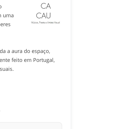
o
om uma
beres
da a aura do espaço,
ente feito em Portugal,
suais.
A