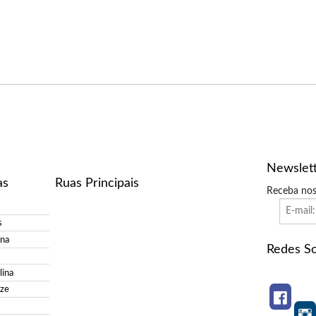
Newslet
as
Ruas Principais
Receba nos
s
ina
Redes So
ina
ize