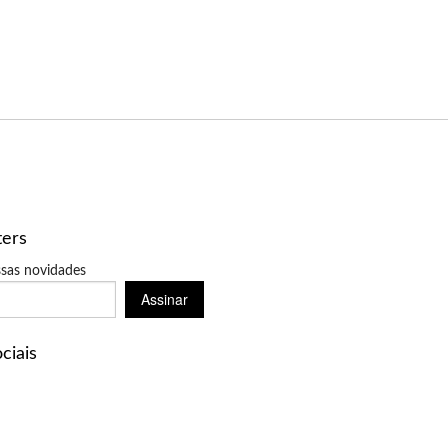
ters
sas novidades
Assinar
ciais