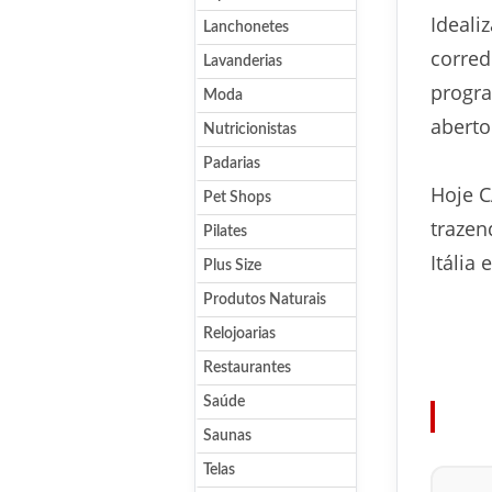
Ideali
Lanchonetes
corred
Lavanderias
progra
Moda
aberto
Nutricionistas
Padarias
Hoje C
Pet Shops
trazen
Pilates
Itália
Plus Size
Produtos Naturais
Relojoarias
Restaurantes
Saúde
Saunas
Telas