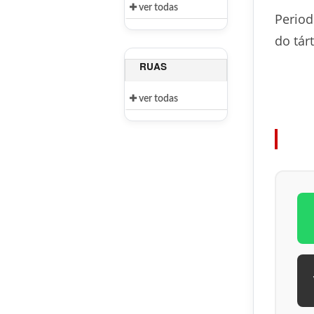
ver todas
Period
do tár
RUAS
ver todas