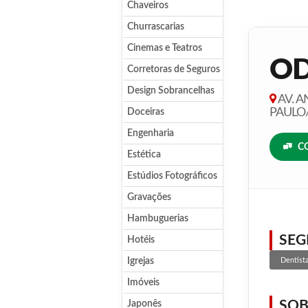
Chaveiros
Churrascarias
Cinemas e Teatros
O
Corretoras de Seguros
Design Sobrancelhas
AV. A
PAULO
Doceiras
Engenharia
C
Estética
Estúdios Fotográficos
Gravações
Hambuguerias
SE
Hotéis
Igrejas
Dentist
Imóveis
SOB
Japonês