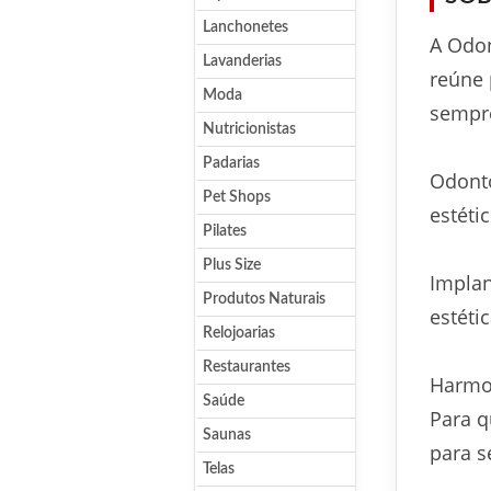
Lanchonetes
A Odon
Lavanderias
reúne 
Moda
sempre
Nutricionistas
Padarias
Odonto
Pet Shops
estéti
Pilates
Plus Size
Implan
Produtos Naturais
estéti
Relojoarias
Restaurantes
Harmon
Saúde
Para q
Saunas
para s
Telas