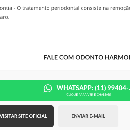
ontia - O tratamento periodontal consiste na remoçã
taro.
FALE COM ODONTO HARMO
WHATSAPP: (11) 99404-..
[CLIQUE PARA VER E CHAMAR]
VISITAR SITE OFICIAL
ENVIAR E-MAIL