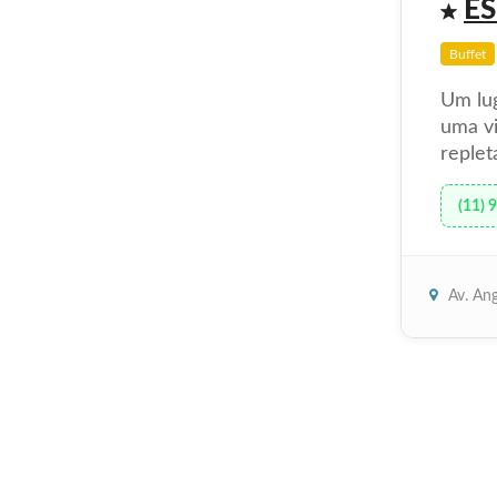
E
Buffet
Um lug
uma v
replet
(11) 
Av. Ang