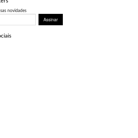
ters
sas novidades
Assinar
ciais