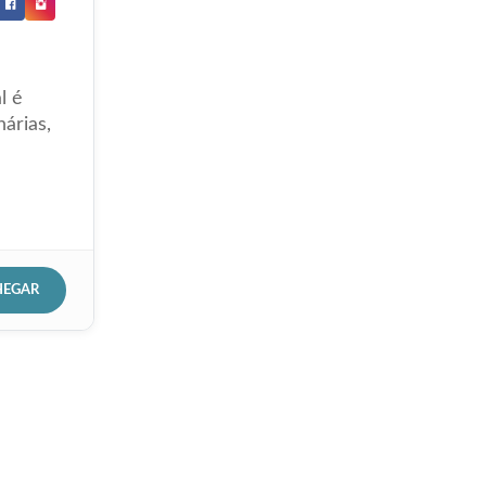
l é
árias,
HEGAR