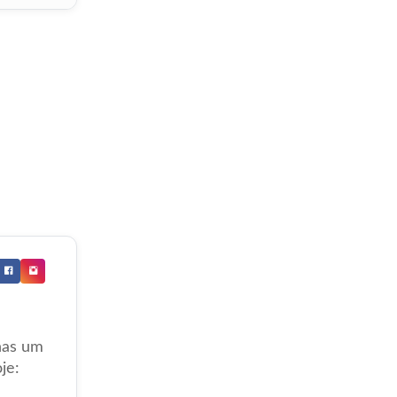
nas um
je: