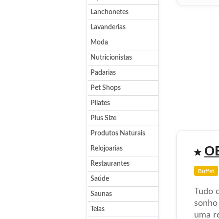
Lanchonetes
Lavanderias
Moda
Nutricionistas
Padarias
Pet Shops
Pilates
Plus Size
Produtos Naturais
O
Relojoarias
Restaurantes
Buffet
Saúde
Tudo 
Saunas
sonho 
Telas
uma re