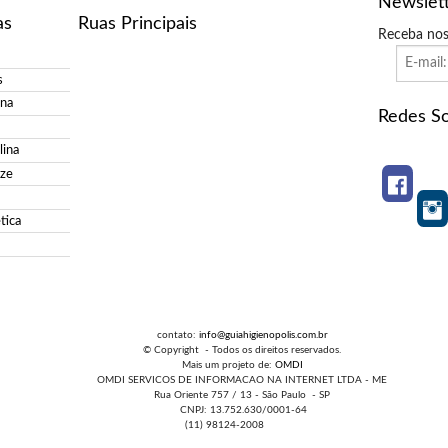
Newslet
as
Ruas Principais
Receba nos
s
ina
Redes So
ina
ize
tica
contato:
info@guiahigienopolis.com.br
© Copyright - Todos os direitos reservados.
Mais um projeto de:
OMDI
OMDI SERVICOS DE INFORMACAO NA INTERNET LTDA - ME
Rua Oriente 757 / 13 - São Paulo - SP
CNPJ: 13.752.630/0001-64
(11) 98124-2008