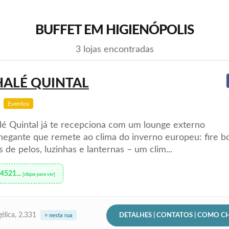
BUFFET EM HIGIENÓPOLIS
3 lojas encontradas
HALÉ QUINTAL
Eventos
é Quintal já te recepciona com um lounge externo
egante que remete ao clima do inverno europeu: fire b
 de pelos, luzinhas e lanternas – um clim...
94521...
[clique para ver]
DETALHES | CONTATOS | COMO C
élica, 2.331
+ nesta rua