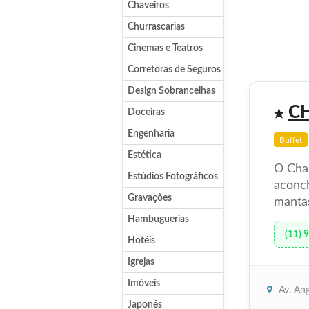
Chaveiros
Churrascarias
Cinemas e Teatros
Corretoras de Seguros
Design Sobrancelhas
C
Doceiras
Engenharia
Buffet
Estética
O Chal
Estúdios Fotográficos
aconch
Gravações
mantas
Hambuguerias
(11) 
Hotéis
Igrejas
Imóveis
Av. Ang
Japonês