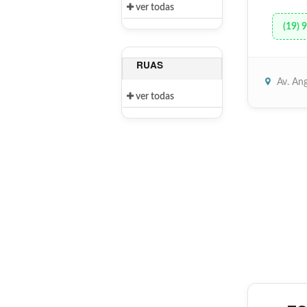
ver todas
(19) 
RUAS
Av. An
ver todas