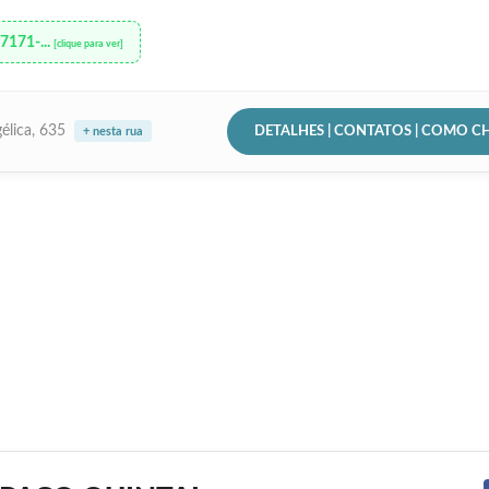
97171-...
[clique para ver]
DETALHES | CONTATOS | COMO C
gélica, 635
+ nesta rua