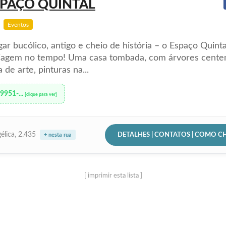
SPAÇO QUINTAL
Eventos
ar bucólico, antigo e cheio de história – o Espaço Quinta
iagem no tempo! Uma casa tombada, com árvores centen
a de arte, pinturas na...
99951-...
[clique para ver]
DETALHES | CONTATOS | COMO C
élica, 2.435
+ nesta rua
[ imprimir esta lista ]