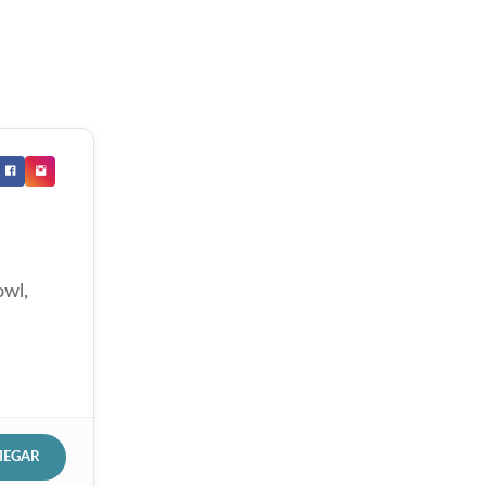
owl,
HEGAR