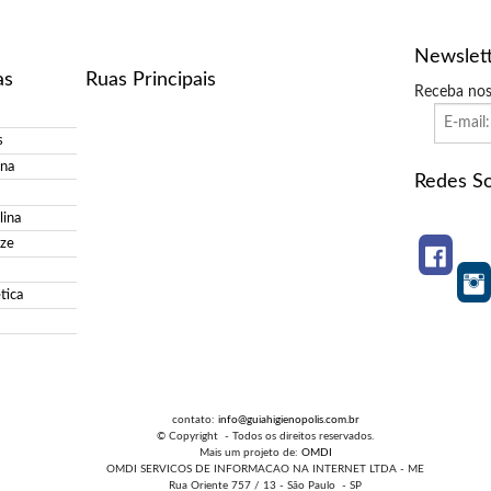
Newslet
as
Ruas Principais
Receba nos
s
ina
Redes So
ina
ize
tica
contato:
info@guiahigienopolis.com.br
© Copyright - Todos os direitos reservados.
Mais um projeto de:
OMDI
OMDI SERVICOS DE INFORMACAO NA INTERNET LTDA - ME
Rua Oriente 757 / 13 - São Paulo - SP