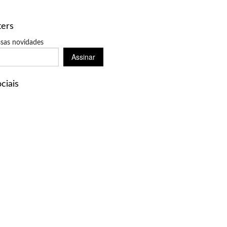
ters
sas novidades
Assinar
ciais