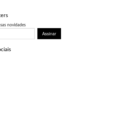
ters
sas novidades
Assinar
ciais