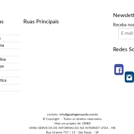
Newslet
as
Ruas Principais
Receba nos
s
ina
Redes So
ina
ize
tica
contato:
info@guiahigienopolis.com.br
© Copyright - Todos os direitos reservados.
Mais um projeto de:
OMDI
OMDI SERVICOS DE INFORMACAO NA INTERNET LTDA - ME
Rua Oriente 757 / 13 - São Paulo - SP