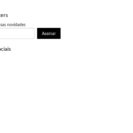
ters
sas novidades
Assinar
ciais