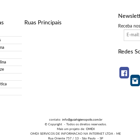
Newslet
as
Ruas Principais
Receba nos
s
ina
Redes So
ina
ize
tica
contato:
info@guiahigienopolis.com.br
© Copyright - Todos os direitos reservados.
Mais um projeto de:
OMDI
OMDI SERVICOS DE INFORMACAO NA INTERNET LTDA - ME
Rua Oriente 757 / 13 - São Paulo - SP