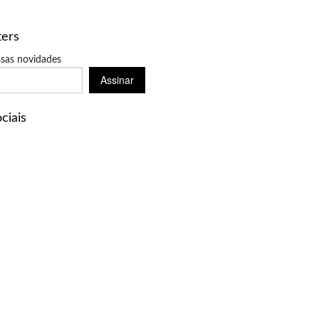
ters
sas novidades
Assinar
ciais