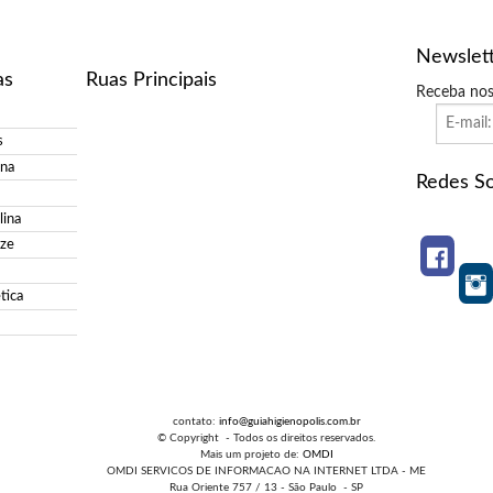
Newslet
as
Ruas Principais
Receba nos
s
ina
Redes So
ina
ize
tica
contato:
info@guiahigienopolis.com.br
© Copyright - Todos os direitos reservados.
Mais um projeto de:
OMDI
OMDI SERVICOS DE INFORMACAO NA INTERNET LTDA - ME
Rua Oriente 757 / 13 - São Paulo - SP