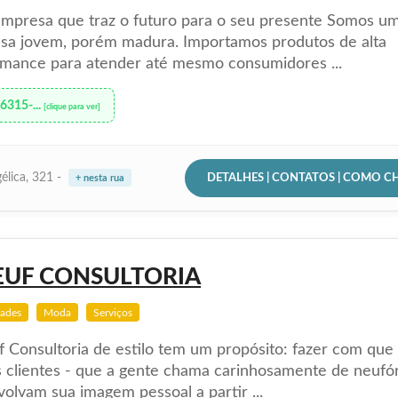
mpresa que traz o futuro para o seu presente Somos u
sa jovem, porém madura. Importamos produtos de alta
rmance para atender até mesmo consumidores ...
96315-...
[clique para ver]
DETALHES | CONTATOS | COMO C
élica, 321 -
+ nesta rua
EUF CONSULTORIA
dades
Moda
Serviços
 Consultoria de estilo tem um propósito: fazer com que
 clientes - que a gente chama carinhosamente de neufór
olvam sua imagem pessoal a partir ...