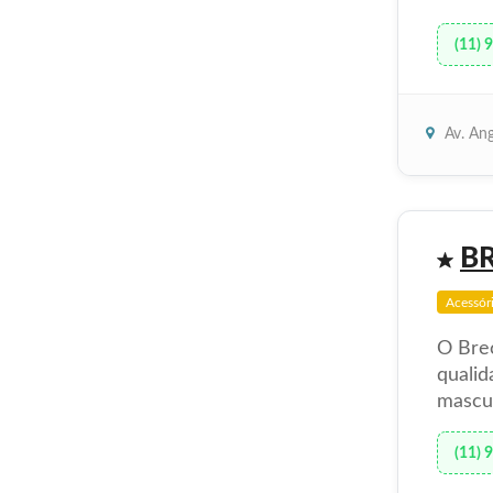
(11) 
Av. Ang
B
Acessór
O Bre
qualid
mascul
(11) 