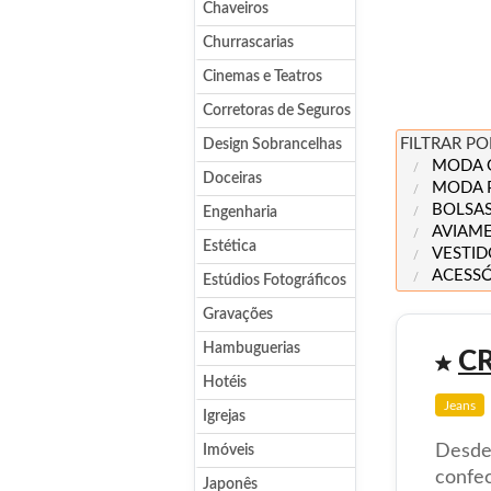
Chaveiros
Churrascarias
Cinemas e Teatros
Corretoras de Seguros
FILTRAR PO
Design Sobrancelhas
MODA 
Doceiras
MODA 
BOLSAS
Engenharia
AVIAM
Estética
VESTID
ACESS
Estúdios Fotográficos
Gravações
Hambuguerias
C
Hotéis
Jeans
Igrejas
Desde 
Imóveis
confec
Japonês