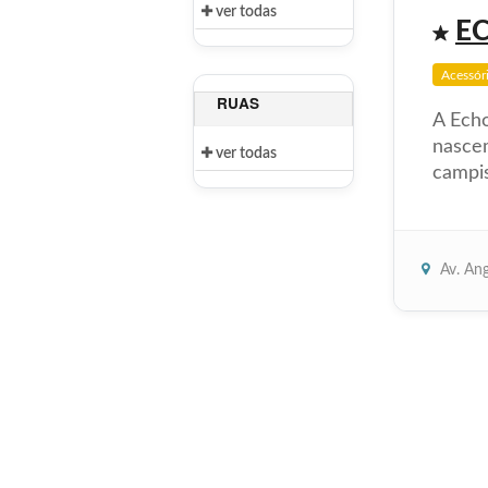
ver todas
E
Acessór
RUAS
A Echo
nasce
ver todas
campis
Av. Ang