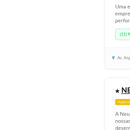
Uma e
empre
perfo
(11) 
Av. Ang
N
Publici
A Neuf
nossas
desenv