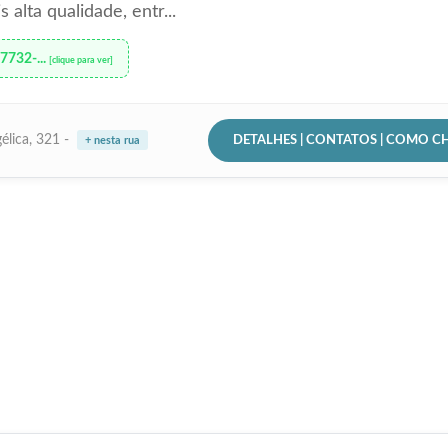
s alta qualidade, entr...
97732-...
[clique para ver]
DETALHES | CONTATOS | COMO C
élica, 321 -
+ nesta rua