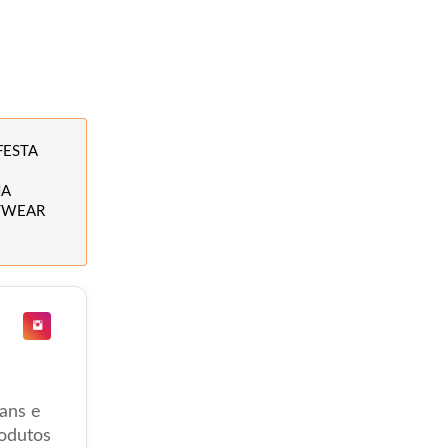
FESTA
NA
TWEAR
ans e
rodutos