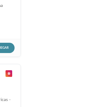
ma
HEGAR
icas -