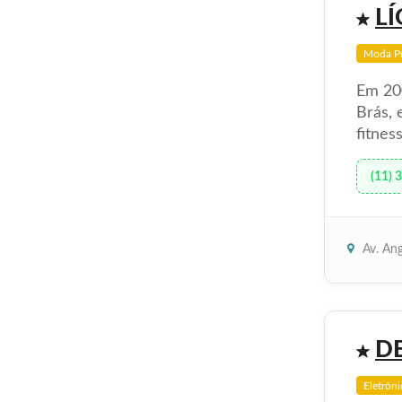
L
Moda Pr
Em 200
Brás, 
fitnes
(11) 
Av. Ang
D
Eletrôni