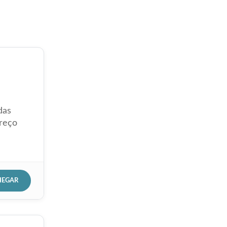
das
preço
HEGAR