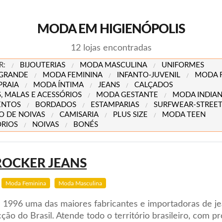
MODA EM HIGIENÓPOLIS
12 lojas encontradas
R:
BIJOUTERIAS
MODA MASCULINA
UNIFORMES
GRANDE
MODA FEMININA
INFANTO-JUVENIL
MODA 
PRAIA
MODA ÍNTIMA
JEANS
CALÇADOS
, MALAS E ACESSÓRIOS
MODA GESTANTE
MODA INDIA
ENTOS
BORDADOS
ESTAMPARIAS
SURFWEAR-STREE
O DE NOIVAS
CAMISARIA
PLUS SIZE
MODA TEEN
ÓRIOS
NOIVAS
BONÉS
ROCKER JEANS
Moda Feminina
Moda Masculina
1996 uma das maiores fabricantes e importadoras de je
ção do Brasil. Atende todo o território brasileiro, com p