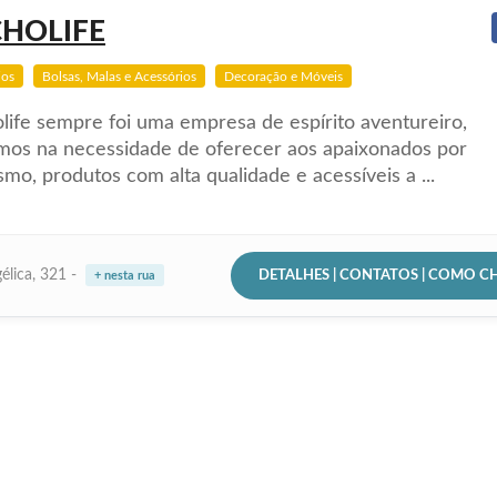
CHOLIFE
ios
Bolsas, Malas e Acessórios
Decoração e Móveis
life sempre foi uma empresa de espírito aventureiro,
mos na necessidade de oferecer aos apaixonados por
mo, produtos com alta qualidade e acessíveis a ...
DETALHES | CONTATOS | COMO C
élica, 321 -
+ nesta rua