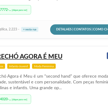
97772-...
[clique para ver]
DETALHES | CONTATOS | COMO C
élica, 2.223 -
+ nesta rua
RECHÓ AGORA É MEU
ios
Infanto-Juvenil
Moda Feminina
chó Agora é Meu é um “second hand” que oferece mod
ade, sustentável e com personalidade. Com peças femini
inas e infantis. Uma grande op...
94020-...
[clique para ver]