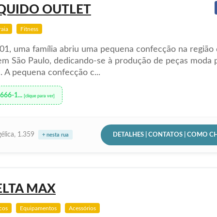
ÍQUIDO OUTLET
aia
Fitness
1, uma família abriu uma pequena confecção na região
em São Paulo, dedicando-se à produção de peças moda p
s. A pequena confecção c...
3666-1...
[clique para ver]
DETALHES | CONTATOS | COMO C
élica, 1.359
+ nesta rua
ELTA MAX
cos
Equipamentos
Acessórios